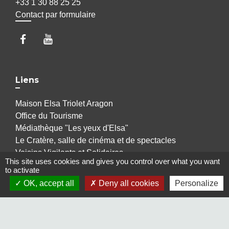
+33 1 30 88 25 25
Contact par formulaire
Liens
Maison Elsa Triolet Aragon
Office du Tourisme
Médiathèque "Les yeux d'Elsa"
Le Cratère, salle de cinéma et de spectacles
Voisins Vigilants et Solidaires
This site uses cookies and gives you control over what you want
to activate
OK, accept all
Deny all cookies
Personalize
Jumelages
Freudenberg-am-Main (Allemagne)