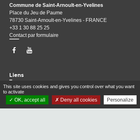
Commune de Saint-Arnoult-en-Yvelines
Place du Jeu de Paume
78730 Saint-Arnoult-en-Yvelines - FRANCE
+33 1 30 88 25 25
Contact par formulaire
Liens
This site uses cookies and gives you control over what you want
Maison Elsa Triolet Aragon
to activate
Office du Tourisme
OK, accept all
Deny all cookies
Personalize
Médiathèque "Les yeux d'Elsa"
Le Cratère, salle de cinéma et de spectacles
Voisins Vigilants et Solidaires
Jumelages