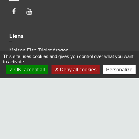
Liens
Maison Elsa Triolet Aragon
This site uses cookies and gives you control over what you want
Office du Tourisme
to activate
Médiathèque "Les yeux d'Elsa"
OK, accept all
Deny all cookies
Personalize
Le Cratère, salle de cinéma et de spectacles
Voisins Vigilants et Solidaires
Jumelages
Freudenberg-am-Main (Allemagne)
Terras de Bouro (Portugal)