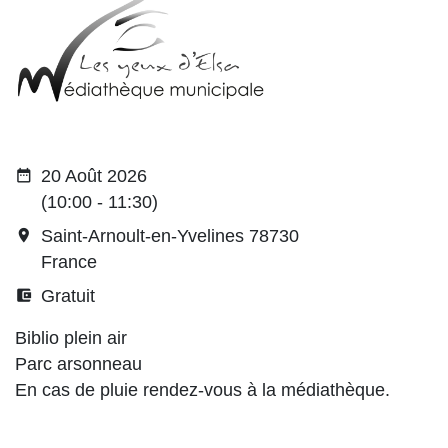
date_range
20 Août 2026
(10:00 - 11:30)
room
Saint-Arnoult-en-Yvelines 78730
France
account_balance_wallet
Gratuit
Biblio plein air
Parc arsonneau
En cas de pluie rendez-vous à la médiathèque.