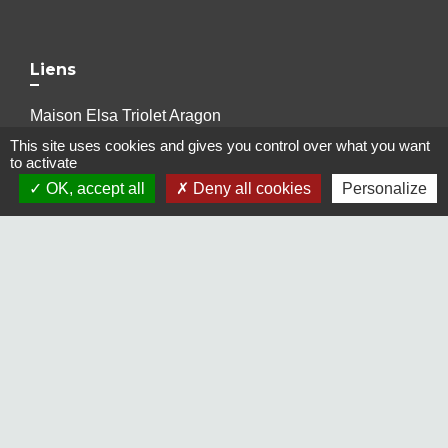
Liens
Maison Elsa Triolet Aragon
Office du Tourisme
This site uses cookies and gives you control over what you want
to activate
Médiathèque "Les yeux d'Elsa"
Le Cratère, salle de cinéma et de spectacles
OK, accept all
Deny all cookies
Personalize
Voisins Vigilants et Solidaires
Jumelages
Freudenberg-am-Main (Allemagne)
Terras de Bouro (Portugal)
Mentions légales
-
Politique de confidentialité
-