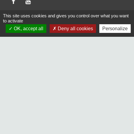
This site uses cookies and gives you control over what you want
to activate
Liens
OK, accept all
Deny all cookies
Personalize
Maison Elsa Triolet Aragon
Office du Tourisme
Médiathèque "Les yeux d'Elsa"
Le Cratère, salle de cinéma et de spectacles
Voisins Vigilants et Solidaires
Jumelages
Freudenberg-am-Main (Allemagne)
Terras de Bouro (Portugal)
Mentions légales
-
Politique de confidentialité
-